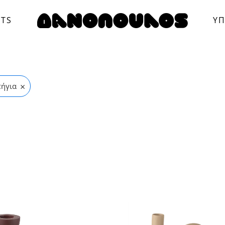
CTS
ΥΠ
×
ήγια