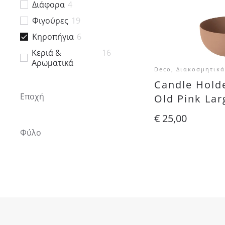
Διάφορα
4
Φιγούρες
19
Κηροπήγια
6
Kεριά &
16
Αρωματικά
Deco, Διακοσμητικά
Candle Hold
Εποχή
Old Pink Lar
€
25,00
Φύλο