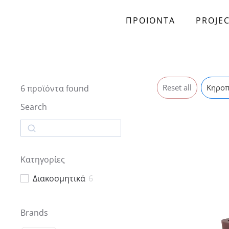
ΠΡΟΪΟΝΤΑ
PROJE
Skip to main content
Reset all
Κηροπ
6
προϊόντα found
Search
Search
Κατηγορίες
Διακοσμητικά
6
Brands