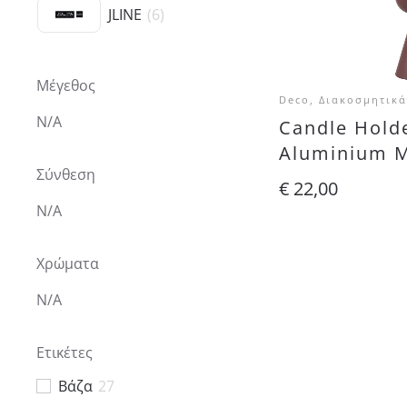
JLINE
(
6
)
Μέγεθος
Deco, Διακοσμητικά
N/A
Candle Hold
Aluminium M
Σύνθεση
€
22,00
N/A
Χρώματα
N/A
Ετικέτες
Βάζα
27