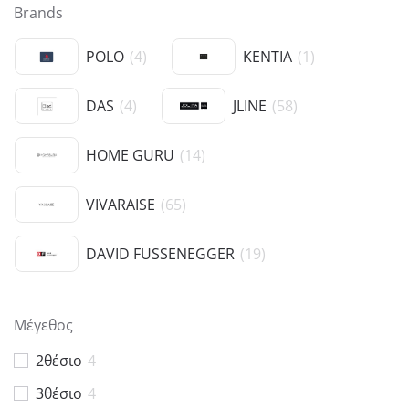
Brands
POLO
(
4
)
KENTIA
(
1
)
DAS
(
4
)
JLINE
(
58
)
HOME GURU
(
14
)
VIVARAISE
(
65
)
DAVID FUSSENEGGER
(
19
)
Μέγεθος
2θέσιο
4
3θέσιο
4