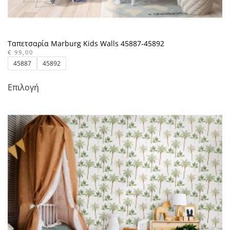
Ταπετσαρία Marburg Kids Walls 45887-45892
€
99,00
45887
45892
Αυτό
Επιλογή
το
προϊόν
έχει
πολλαπλές
παραλλαγές.
Οι
επιλογές
μπορούν
να
επιλεγούν
στη