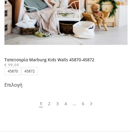
σελίδα
του
προϊόντος
Ταπετσαρία Marburg Kids Walls 45870-45872
€
99,00
45870
45872
Αυτό
Επιλογή
το
προϊόν
έχει
1
2
3
4
…
6
πολλαπλές
παραλλαγές.
Οι