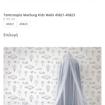
Ταπετσαρία Marburg Kids Walls 45821-45823
€
99,00
45821
45823
Αυτό
Επιλογή
το
προϊόν
έχει
πολλαπλές
παραλλαγές.
Οι
επιλογές
μπορούν
να
επιλεγούν
στη
σελίδα