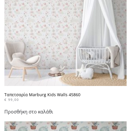
επιλογές
μπορούν
να
επιλεγούν
στη
σελίδα
του
προϊόντος
Ταπετσαρία Marburg Kids Walls 45860
€
99,00
Προσθήκη στο καλάθι