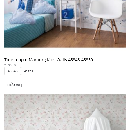
σελίδα
του
προϊόντος
Ταπετσαρία Marburg Kids Walls 45848-45850
€
99,00
45848
45850
Αυτό
Επιλογή
το
προϊόν
έχει
πολλαπλές
παραλλαγές.
Οι