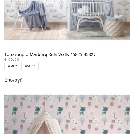
του
προϊόντος
Ταπετσαρία Marburg Kids Walls 45825-45827
€
99,00
45825
45827
Αυτό
Επιλογή
το
προϊόν
έχει
πολλαπλές
παραλλαγές.
Οι
επιλογές