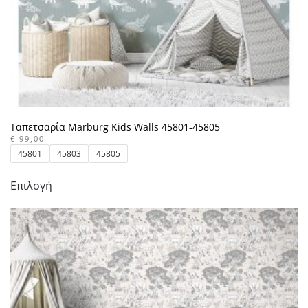
Ταπετσαρία Marburg Kids Walls 45801-45805
€
99,00
45801
45803
45805
Αυτό
Επιλογή
το
προϊόν
έχει
πολλαπλές
παραλλαγές.
Οι
επιλογές