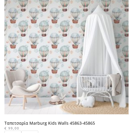
Ταπετσαρία Marburg Kids Walls 45863-45865
€
99,00