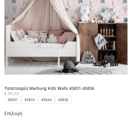
μπορούν
να
επιλεγούν
στη
σελίδα
του
προϊόντος
Ταπετσαρία Marburg Kids Walls 45831-45836
€
99,00
45831
45833
45834
45836
Αυτό
Επιλογή
το
προϊόν
έχει