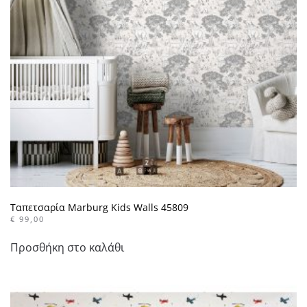
μπορούν
να
επιλεγούν
στη
σελίδα
του
προϊόντος
Ταπετσαρία Marburg Kids Walls 45809
€
99,00
Προσθήκη στο καλάθι