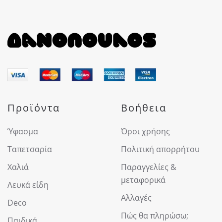
επιλογές
μπορούν
να
επιλεγούν
στη
σελίδα
του
προϊόντος
Προϊόντα
Βοήθεια
Ύφασμα
Όροι χρήσης
Ταπετσαρία
Πολιτική απορρήτου
Χαλιά
Παραγγελίες &
μεταφορικά
Λευκά είδη
Αλλαγές
Deco
Πώς θα πληρώσω;
Παιδικά