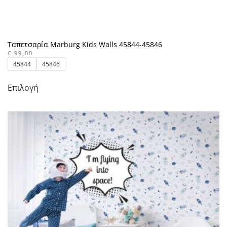
Ταπετσαρία Marburg Kids Walls 45844-45846
€
99,00
45844
45846
Αυτό
Επιλογή
το
προϊόν
έχει
πολλαπλές
παραλλαγές.
Οι
επιλογές
μπορούν
να
επιλεγούν
στη