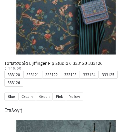
σελίδα
του
προϊόντος
Ταπετσαρία Eijffinger Pip Studio 6 333120-333126
€
140,00
333120
333121
333122
333123
333124
333125
333126
Blue
Cream
Green
Pink
Yellow
Αυτό
Επιλογή
το
προϊόν
έχει