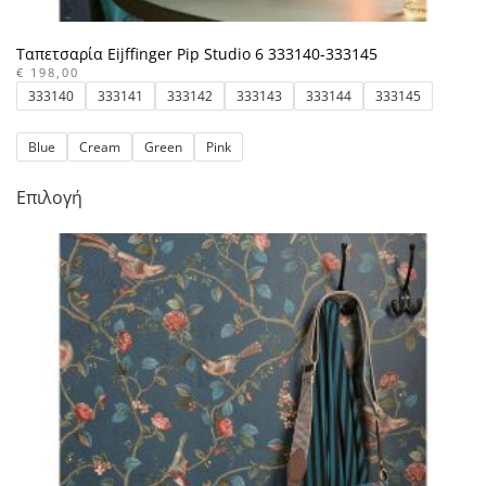
Ταπετσαρία Eijffinger Pip Studio 6 333140-333145
€
198,00
333140
333141
333142
333143
333144
333145
Blue
Cream
Green
Pink
Αυτό
Επιλογή
το
προϊόν
έχει
πολλαπλές
παραλλαγές.
Οι
επιλογές
μπορούν
να
επιλεγούν
στη