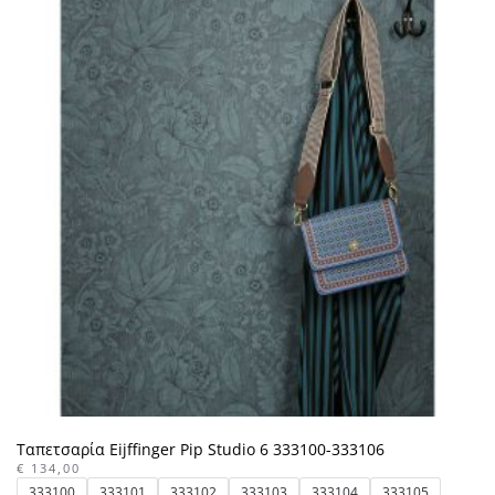
πολλαπλές
παραλλαγές.
Οι
επιλογές
μπορούν
να
επιλεγούν
στη
σελίδα
του
προϊόντος
Ταπετσαρία Eijffinger Pip Studio 6 333100-333106
€
134,00
333100
333101
333102
333103
333104
333105