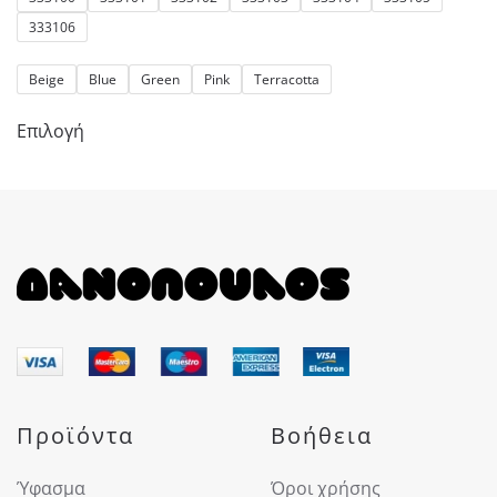
333106
Beige
Blue
Green
Pink
Terracotta
Αυτό
Επιλογή
το
προϊόν
έχει
πολλαπλές
παραλλαγές.
Οι
επιλογές
μπορούν
να
επιλεγούν
στη
Προϊόντα
Βοήθεια
σελίδα
του
Ύφασμα
Όροι χρήσης