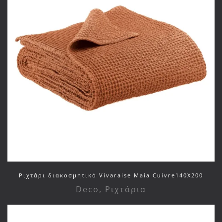
Ριχτάρι διακοσμητικό Vivaraise Maia Cuivre140X200
Deco
,
Ριχτάρια