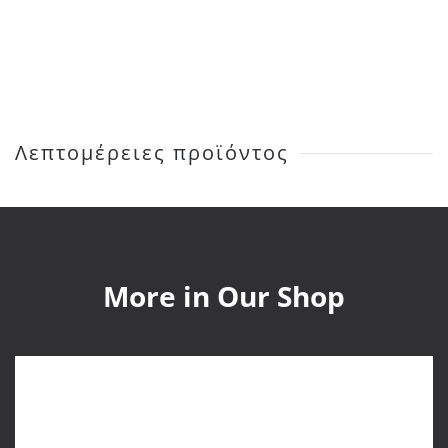
Right
Cut
Glass
Yellow
Large
Λεπτομέρειες προϊόντος
ποσότητα
More in Our Shop