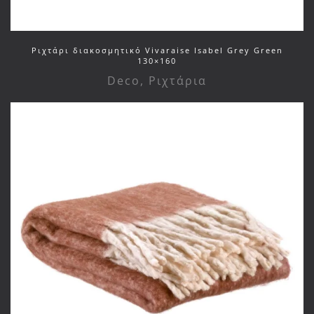
Ριχτάρι διακοσμητικό Vivaraise Isabel Grey Green
130×160
Deco
,
Ριχτάρια