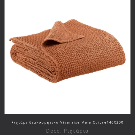
Ριχτάρι διακοσμητικό Vivaraise Maia Cuivre140X200
Deco
,
Ριχτάρια