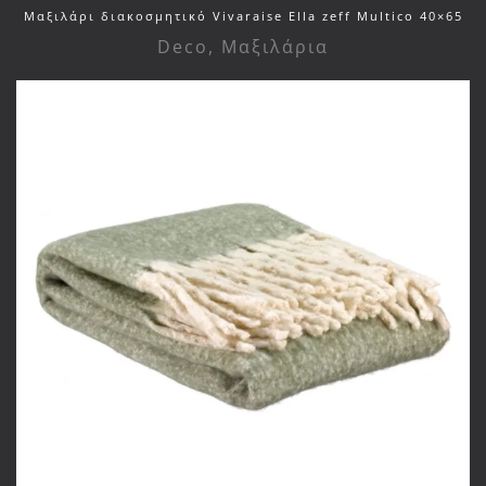
Μαξιλάρι διακοσμητικό Vivaraise Ella zeff Multico 40×65
Deco
,
Μαξιλάρια