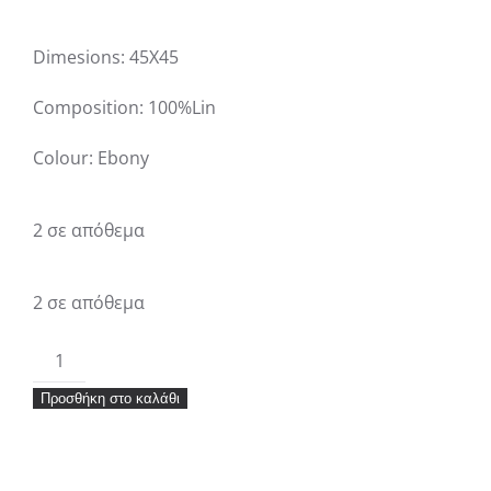
Dimesions: 45X45
Composition: 100%Lin
Colour: Ebony
2 σε απόθεμα
2 σε απόθεμα
Μαξιλάρι
διακοσμητικό
Προσθήκη στο καλάθι
Vivaraise
Zeff
Shade