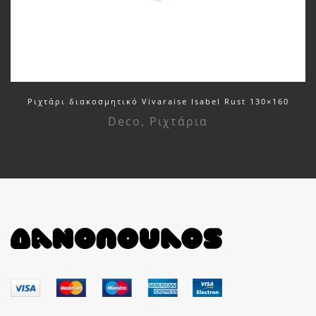
Ριχτάρι διακοσμητικό Vivaraise Isabel Rust 130×160
Deco
,
Ριχτάρια