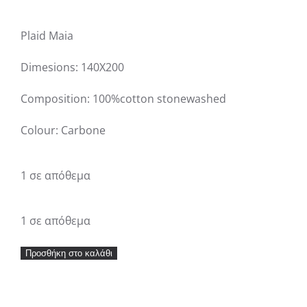
Plaid Maia
Dimesions: 140X200
Composition: 100%cotton stonewashed
Colour: Carbone
1 σε απόθεμα
1 σε απόθεμα
Ριχτάρι
Προσθήκη στο καλάθι
διακοσμητικό
Vivaraise
Maia