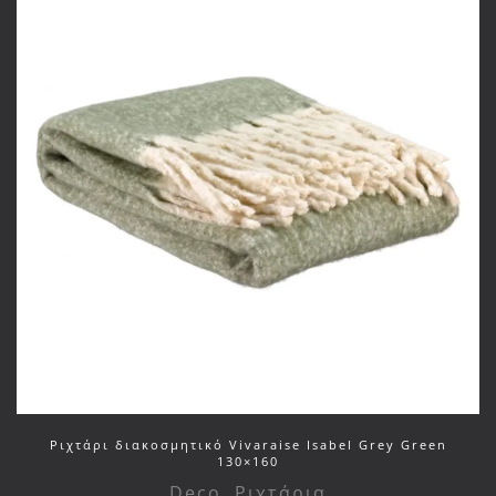
Ριχτάρι διακοσμητικό Vivaraise Isabel Grey Green
130×160
Deco
,
Ριχτάρια