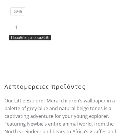
6946
Ταπετσαρία
Borastapeter
Προσθήκη στο καλάθι
Newbie
Little
Explorer
Mural
ποσότητα
Λεπτομέρειες προϊόντος
Our Little Explorer Mural children’s wallpaper in a
palette of grey-blue and natural beige tones is a
captivating adventure for your young explorer.
Featuring Newbie’s entire animal world, from the
North’s reindeer and bears to Africa’s giraffes and