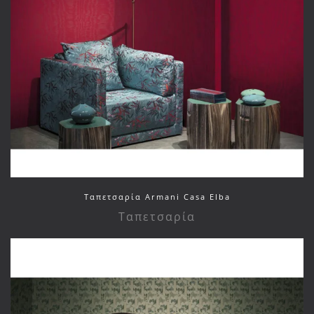
Ταπετσαρία Armani Casa Elba
Ταπετσαρία