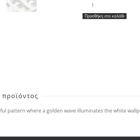
Ταπετσαρία
Caselio
Προσθήκη στο καλάθι
Moonlight
II
Waves
ποσότητα
 προϊόντος
eful pattern where a golden wave illuminates the white wall