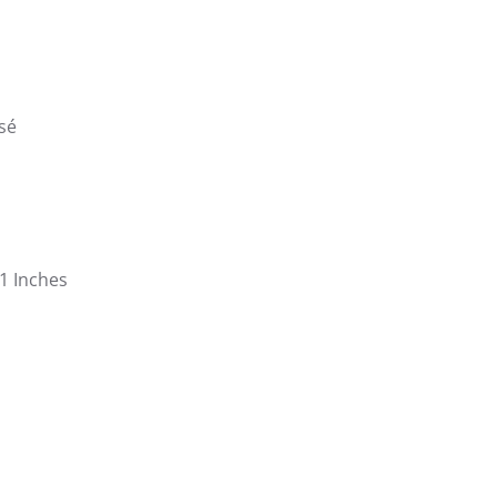
ssé
21 Inches