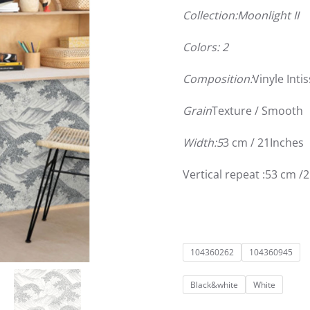
Collection:Moonlight II
Colors: 2
Composition:
Vinyle Inti
Grain
Texture / Smooth
Width:5
3 cm / 21Inches
Vertical repeat :53 cm /
104360262
104360945
Black&white
White