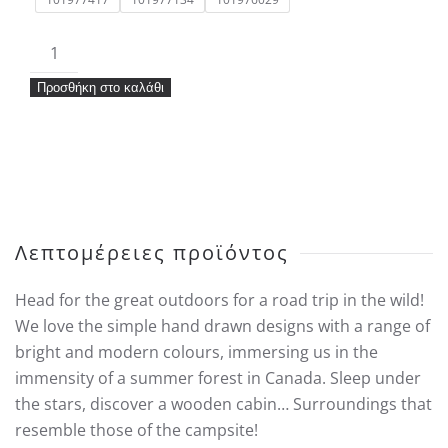
Ταπετσαρία
Caselio
Προσθήκη στο καλάθι
Our
Planet
Summer
Camp
ποσότητα
Λεπτομέρειες προϊόντος
Head for the great outdoors for a road trip in the wild!
We love the simple hand drawn designs with a range of
bright and modern colours, immersing us in the
immensity of a summer forest in Canada. Sleep under
the stars, discover a wooden cabin… Surroundings that
resemble those of the campsite!