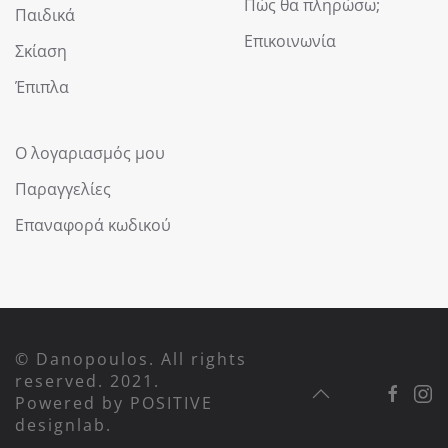
Πώς θα πληρώσω;
Παιδικά
Επικοινωνία
Σκίαση
Έπιπλα
Ο λογαριασμός μου
Παραγγελίες
Επαναφορά κωδικού
© Danopoulos. All rights
reserved. 2021.
Powered by
POSITIVE
designlab
.