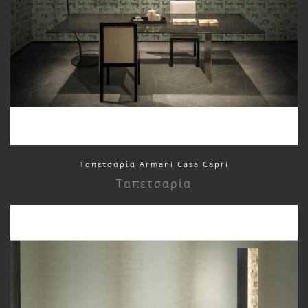
Ταπετσαρία Armani Casa Capri
Ταπετσαρία