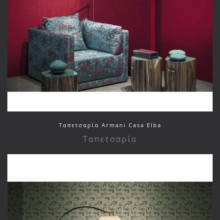
Ταπετσαρία Armani Casa Elba
Ταπετσαρία