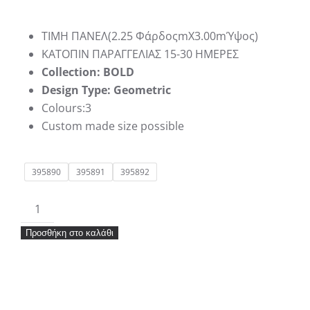
ΤΙΜΗ ΠΑΝΕΛ(2.25 ΦάρδοςmΧ3.00mΎψος)
KATΟΠΙΝ ΠΑΡΑΓΓΕΛΙΑΣ 15-30 ΗΜΕΡΕΣ
Collection: BOLD
Design Type: Geometric
Colours:3
Custom made size possible
395890
395891
395892
Ταπετσαρία
Eijffinger
Προσθήκη στο καλάθι
Bold
Panel
395890-
395892