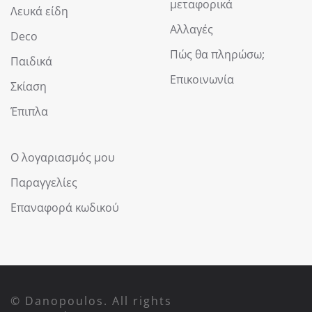
μεταφορικά
Λευκά είδη
Αλλαγές
Deco
Πώς θα πληρώσω;
Παιδικά
Επικοινωνία
Σκίαση
Έπιπλα
Ο λογαριασμός μου
Παραγγελίες
Επαναφορά κωδικού
© Danopoulos. All rights