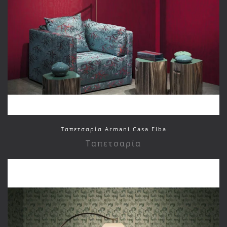
Ταπετσαρία Armani Casa Elba
Ταπετσαρία