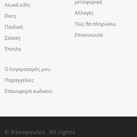
μεταφορικά
Λευκά είδη
Αλλαγές
Deco
Πώς θα πληρώσω;
Παιδικά
Επικοινωνία
Σκίαση
Έπιπλα
Ο λογαριασμός μου
Παραγγελίες
Επαναφορά κωδικού
© Danopoulos. All rights