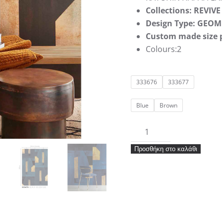
Collections: REVIVE
Design Type: GEOM
Custom made size 
Colours:2
333676
333677
Blue
Brown
Ταπετσαρία
Eijffinger
Προσθήκη στο καλάθι
Panel
Revive
333676-
333677
1.95×2.80
ποσότητα