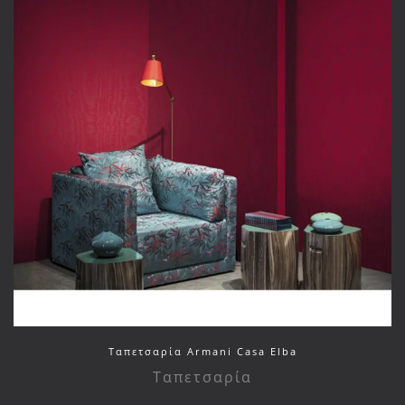
Ταπετσαρία Armani Casa Elba
Ταπετσαρία