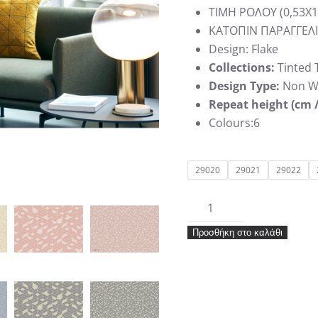
ΤΙΜΗ ΡΟΛΟΥ (0,53Χ1
KATΟΠΙΝ ΠΑΡΑΓΓΕΛΙ
Design: Flake
Collections:
Tinted T
Design Type:
Non W
Repeat height (cm /
Colours:6
29020
29021
29022
Ταπετσαρία
Hookedonwalls
Προσθήκη στο καλάθι
Tinted
Tiles
Flake
ποσότητα