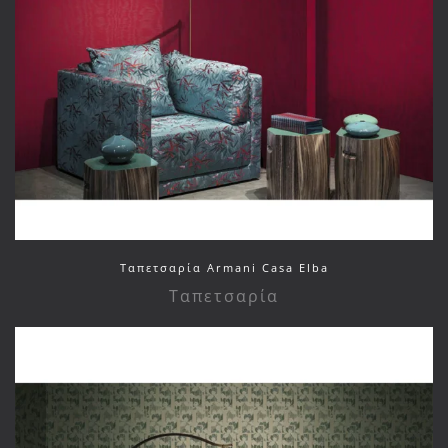
Ταπετσαρία Armani Casa Elba
Ταπετσαρία