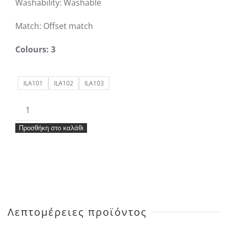
Washability: Washable
Match: Offset match
Colours: 3
ILA101
ILA102
ILA103
Ταπετσαρία
Khroma
Προσθήκη στο καλάθι
Aquila
Limone
ποσότητα
Λεπτομέρειες προϊόντος