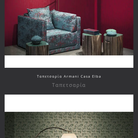
Ταπετσαρία Armani Casa Elba
Ταπετσαρία