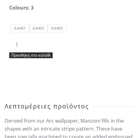
Colours: 3
ILA401
ILA402
ILA403
Ταπετσαρία
Khroma
Προσθήκη στο καλάθι
Aquila
Manzoni
ποσότητα
Λεπτομέρειες προϊόντος
Derived from our Arc wallpaper, Manzoni fills in the
shapes with an intricate stripe pattern. These have
been specially machined to create an added embossed