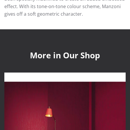
effect. With its tone-on-tone colour scheme, Manzoni
gives off a soft geometric character.
More in Our Shop