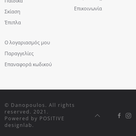
Παιδικά
Επικοινωνία
Σκίαση
Έπιπλα
Ο λογαριασμός μου
Παραγγελίες
Επαναφορά κωδικού
© Danopoulos. All rights
reserved. 2021.
Powered by
POSITIVE
designlab
.