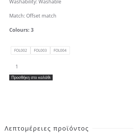
Washability: Washable
Match: Offset match
Colours: 3
FOL002
FOL003
FOL004
Ταπετσαρία
Khroma
Προσθήκη στο καλάθι
Folies
Cecilia
ποσότητα
Λεπτομέρειες προϊόντος