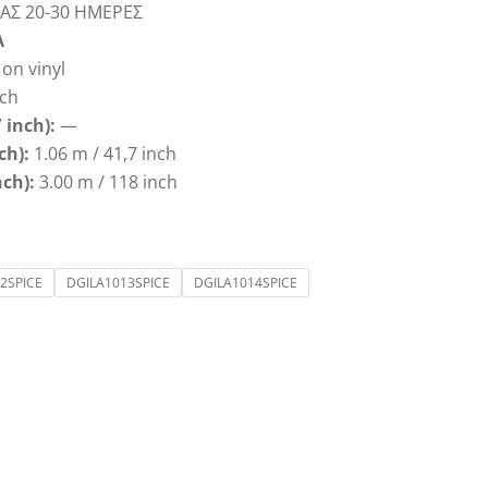
ΑΣ 20-30 ΗΜΕΡΕΣ
A
 on vinyl
tch
 inch):
—
ch):
1.06 m / 41,7 inch
nch):
3.00 m / 118 inch
2SPICE
DGILA1013SPICE
DGILA1014SPICE