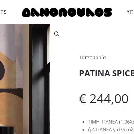
CTS
ΥΠ
Ταπετσαρία
PATINA SPIC
€
244,00
ΤΙΜΗ ΠΑΝΕΛ (1,06Χ3,
ή 4 ΠΑΝΕΛ για να 