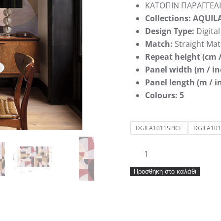
ΚΑΤΟΠΙΝ ΠΑΡΑΓΓΕΛΙ
Collections: AQUIL
Design Type:
Digital
Match:
Straight Ma
Repeat height (cm /
Panel width (m / in
Panel length (m / i
Colours: 5
DGILA1011SPICE
DGILA101
PATINA
SPICE
Προσθήκη στο καλάθι
1011>1014
ποσότητα