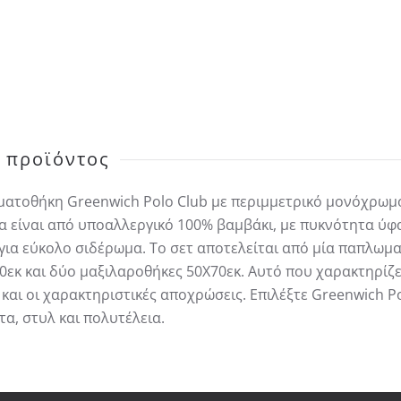
ΥΠΕΡΔΙΠΛH
ESSENTIAL
2364
ποσότητα
 προϊόντος
ατοθήκη Greenwich Polo Club με περιμμετρικό μονόχρωμο
μα είναι από υποαλλεργικό 100% βαμβάκι, με πυκνότητα ύφ
 για εύκολο σιδέρωμα. Το σετ αποτελείται από μία παπλωμ
εκ και δύο μαξιλαροθήκες 50Χ70εκ. Αυτό που χαρακτηρίζε
 και οι χαρακτηριστικές αποχρώσεις. Επιλέξτε Greenwich Po
α, στυλ και πολυτέλεια.