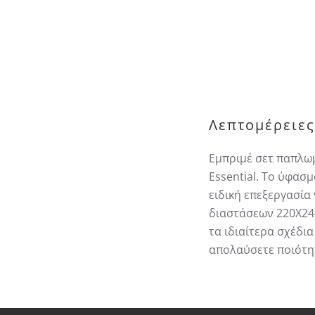
Λεπτομέρειες
Εμπριμέ σετ παπλωμ
Εssential. Το ύφασ
ειδική επεξεργασία
διαστάσεων 220Χ240
τα ιδιαίτερα σχέδια
απολαύσετε ποιότητ