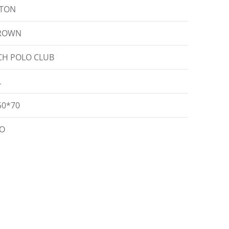
TTON
BROWN
CH POLO CLUB
L
50*70
ΛΟ