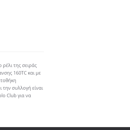
 ρέλι της σειράς
ανσης 160TC και με
ατοθήκη
ι την συλλογή είναι
lo Club για να