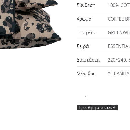
Σύνθεση
100% CO
Χρώμα
COFFEE 
Εταιρεία
GREENWI
Σειρά
ESSENTIA
Διαστάσεις
220*240, 
Μέγεθος
ΥΠΕΡΔΙΠ
GREENWICH
POLO
Προσθήκη στο καλάθι
CLUB
ΠΑΠΛΩΜΑΤΟΘΗΚΗ
ΣΕΤ