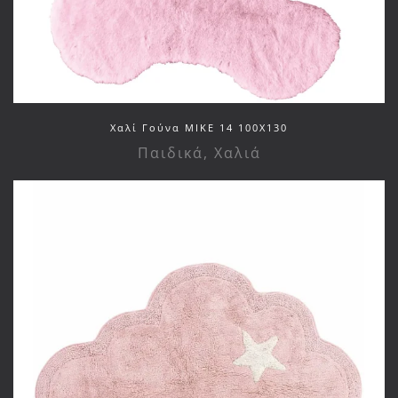
Χαλί Γούνα MIKE 14 100X130
Παιδικά
,
Χαλιά