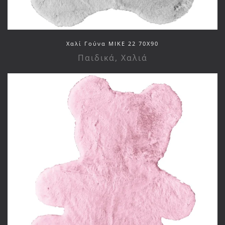
Χαλί Γούνα MIKE 22 70Χ90
Παιδικά
,
Χαλιά