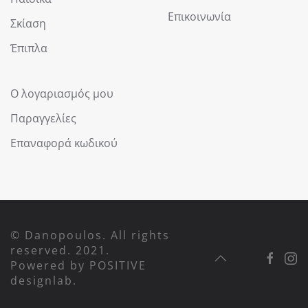
Επικοινωνία
Σκίαση
Έπιπλα
Ο λογαριασμός μου
Παραγγελίες
Επαναφορά κωδικού
© Danopoulos. All rights
reserved. 2021.
Powered by
POSITIVE
designlab
.