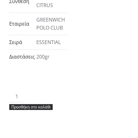
Σύνθεση
CITRUS
GREENWICH
Εταιρεία
POLO CLUB
Σειρά
ESSENTIAL
Διαστάσεις
200gr
Greenwich
Polo
Προσθήκη στο καλάθι
Club
Scented
Candle
200gr