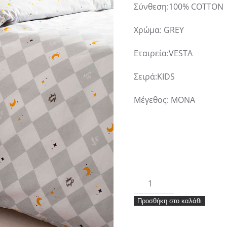
Σύνθεση:100% COTTON
Χρώμα: GREY
Εταιρεία:VESTA
Σειρά:KIDS
Μέγεθος: ΜΟΝΑ
KIDS
DREAM
Προσθήκη στο καλάθι
ΣΕΤ
ΣΕΝΤΟΝΙΑ