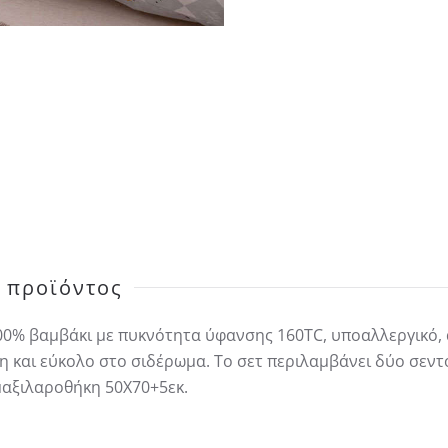
ΜΟΝΑ
ποσότητα
 προϊόντος
00% βαμβάκι με πυκνότητα ύφανσης 160TC, υποαλλεργικό,
η και εύκολο στο σιδέρωμα. Το σετ περιλαμβάνει δύο σεν
 μαξιλαροθήκη 50Χ70+5εκ.