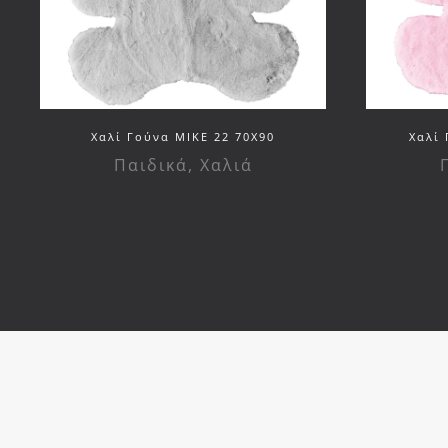
Χαλί Γούνα MIKE 22 70Χ90
Χαλί 
Παιδικά
,
Χαλιά