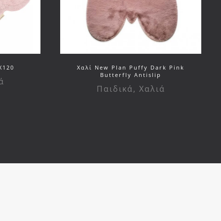
X120
Χαλί New Plan Puffy Dark Pink
Butterfly Antislip
ά
Παιδικά
,
Χαλιά