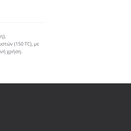
η),
τών (150 TC), με
ινή χρήση.