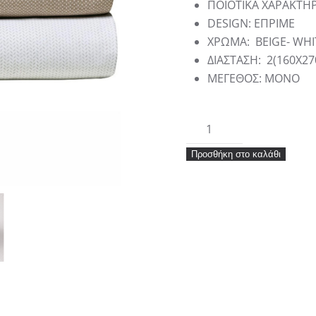
ΠΟΙΟΤΙΚΑ ΧΑΡΑΚΤΗΡ
DESIGN
: ΕΠΡΙΜΕ
ΧΡΩΜΑ
:
BEIGE- WHI
ΔΙΑΣΤΑΣΗ
:
2(160X27
ΜΕΓΕΘΟΣ
: ΜΟΝΟ
PESCA
26
Προσθήκη στο καλάθι
ΣΕΝΤΟΝΙ.ΜΟΝΟ
ΣΕΤ
3
ΤΕΜ
ποσότητα