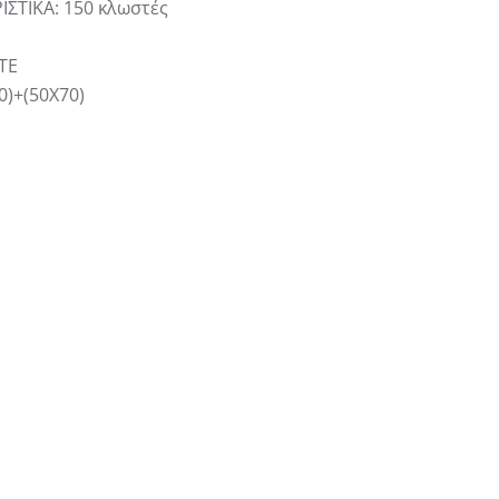
ΙΣΤΙΚΑ
:
150 κλωστές
TE
0)+(50X70)