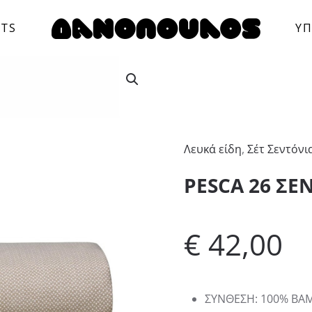
CTS
ΥΠ
Λευκά είδη
,
Σέτ Σεντόνι
PESCA 26 ΣΕ
€
42,00
ΣΥΝΘΕΣΗ
:
100% ΒΑ