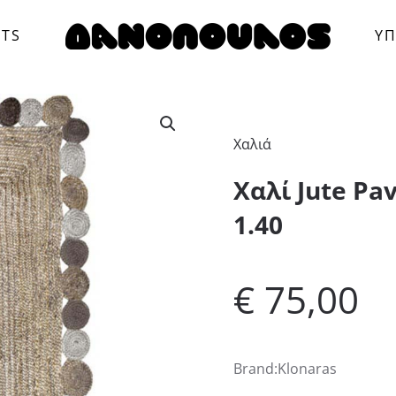
CTS
ΥΠ
Χαλιά
Xαλί Jute Pav
1.40
€
75,00
Brand:Klonaras