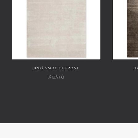
Xαλί SMOOTH FROST
X
Χαλιά