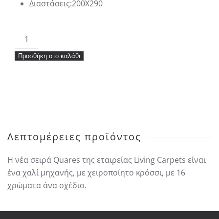
Διαστάσεις:200X290
Xαλί
LIVING
Προσθήκη στο καλάθι
QUARES
33963
ποσότητα
Λεπτομέρειες προϊόντος
Η νέα σειρά Quares της εταιρείας Living Carpets είναι
ένα χαλί μηχανής, με χειροποίητο κρόσσι, με 16
χρώματα άνα σχέδιο.