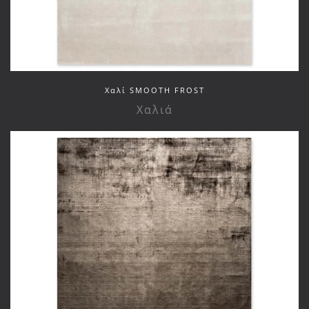
Xαλί SMOOTH FROST
Χαλιά