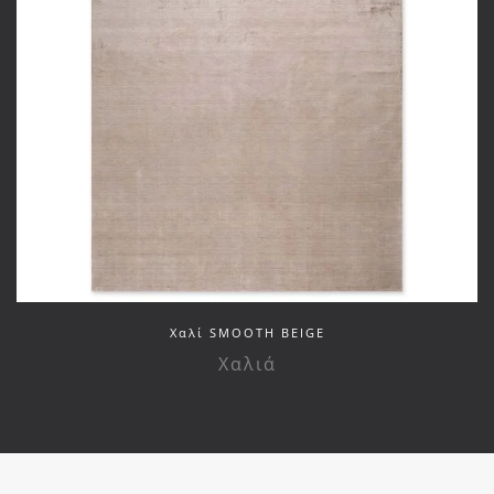
Xαλί SMOOTH BEIGE
Χαλιά