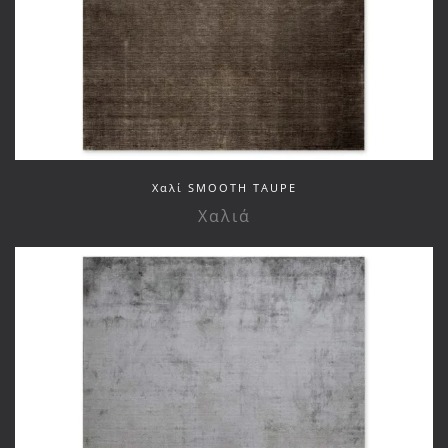
Xαλί SMOOTH TAUPE
Χαλιά