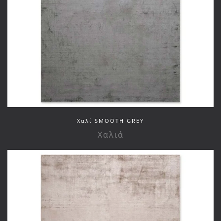
Xαλί SMOOTH GREY
Χαλιά