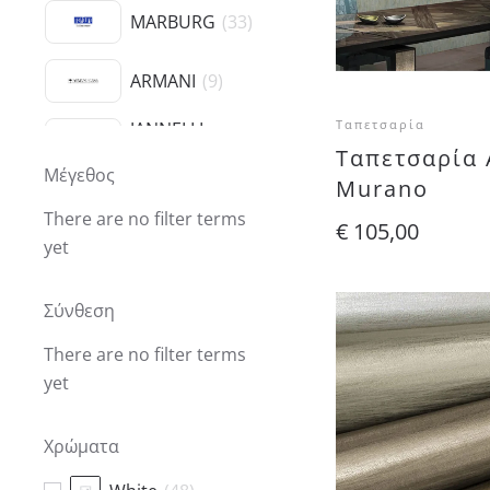
MARBURG
(
33
)
ARMANI
(
9
)
Ταπετσαρία
JANNELLI
(
11
)
& VOLPI
Ταπετσαρία 
Μέγεθος
Murano
There are no filter terms
€
105,00
yet
Σύνθεση
There are no filter terms
yet
Χρώματα