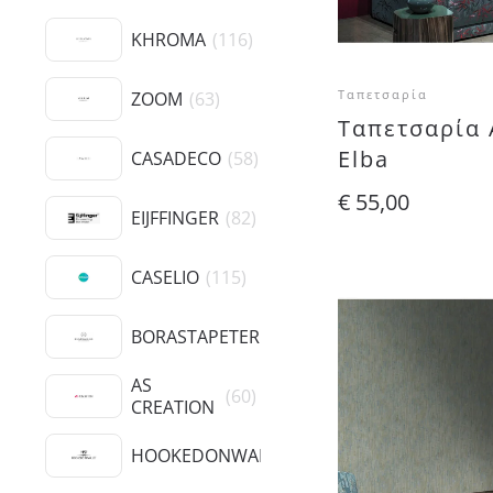
KHROMA
(
116
)
Ταπετσαρία
ZOOM
(
63
)
Ταπετσαρία 
Elba
CASADECO
(
58
)
€
55,00
EIJFFINGER
(
82
)
CASELIO
(
115
)
BORASTAPETER
(
20
)
AS
(
60
)
CREATION
HOOKEDONWALLS
(
23
)