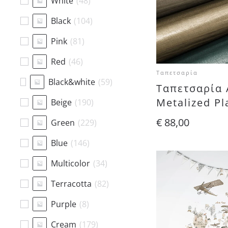
White
(
48
)
Black
(
104
)
Pink
(
81
)
Red
(
46
)
Ταπετσαρία
Black&white
(
59
)
Ταπετσαρία 
Metalized Pl
Beige
(
190
)
€
88,00
Green
(
229
)
Blue
(
146
)
Multicolor
(
34
)
Terracotta
(
82
)
Purple
(
8
)
Cream
(
179
)