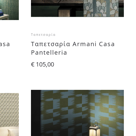
Ταπετσαρία
asa
Ταπετσαρία Armani Casa
Pantelleria
€
105,00