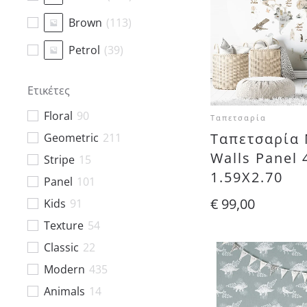
Brown
(
113
)
Petrol
(
39
)
Ochre
(
66
)
Ετικέτες
Yellow
(
35
)
Floral
90
Ταπετσαρία
Grey
(
142
)
Ταπετσαρία 
Geometric
211
Walls Panel
Stripe
Gold
15
(
15
)
1.59X2.70
Panel
101
Orange
(
5
)
€
99,00
Kids
91
Texture
54
Classic
22
Modern
435
Animals
14