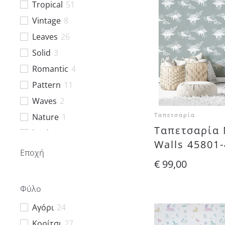
Tropical
51
Vintage
8
Leaves
26
Solid
3
Romantic
4
Pattern
11
Waves
2
Ταπετσαρία
Nature
1
Ταπετσαρία 
landscape
6
Walls 45801
Graphic
1
Εποχή
€
99,00
Teen
14
Art Deco
2
Φύλο
Brand
27
Αγόρι
24
Uni
17
Κορίτσι
27